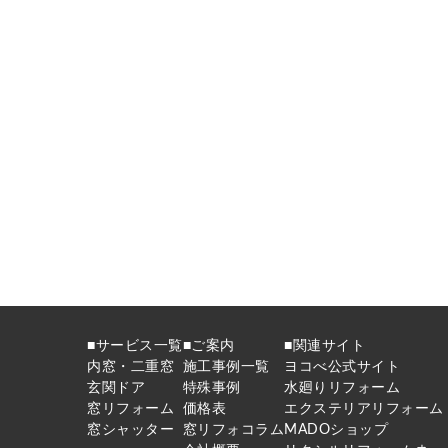
■サービス一覧
■ご案内
■関連サイト
内窓・二重窓
施工事例一覧
ヨコべ公式サイト
玄関ドア
特殊事例
水廻りリフォーム
窓リフォーム
価格表
エクステリアリフォーム
窓シャッター
窓リフォコラム
MADOショップ