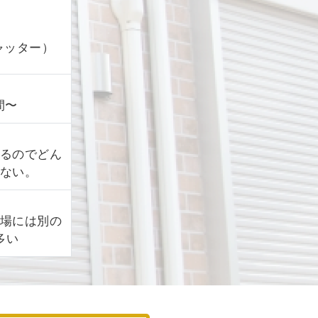
シャッター）
間〜
るのでどん
ない。
場には別の
多い