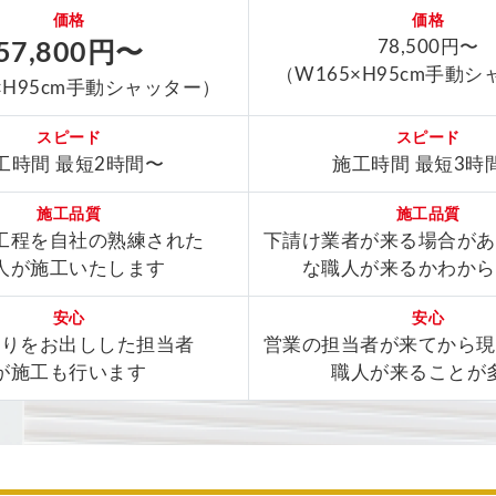
価格
価格
78,500円〜
57,800円〜
（W165×H95cm手動
×H95cm手動シャッター）
スピード
スピード
工時間 最短2時間〜
施工時間 最短3時
施工品質
施工品質
工程を自社の熟練された
下請け業者が来る場合があ
人が施工いたします
な職人が来るかわから
安心
安心
もりをお出しした担当者
営業の担当者が来てから現
が施工も行います
職人が来ることが