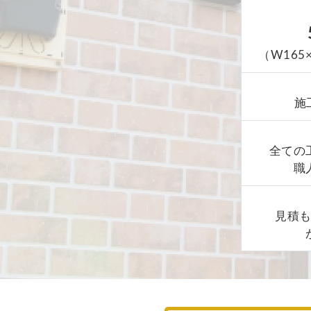
（W165
施
全ての
職
見積