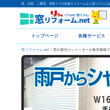
窓、内窓、二重窓、玄関ドアの交換リフォームなら窓リフォに
トップページ
各種サービス
トップページ
窓リフォーム.net
>
窓の後付けシャッターが激安価格
- 内窓・二重窓
- 玄関ドア
- 窓リフォーム
- 窓シャッター