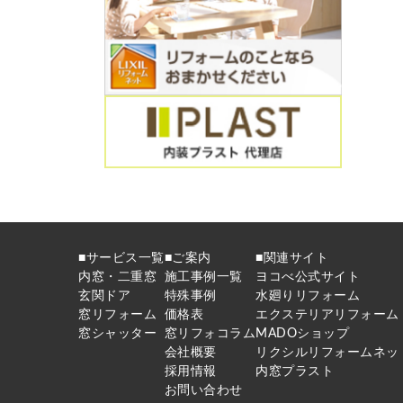
■サービス一覧
■ご案内
■関連サイト
内窓・二重窓
施工事例一覧
ヨコべ公式サイト
玄関ドア
特殊事例
水廻りリフォーム
窓リフォーム
価格表
エクステリアリフォーム
窓シャッター
窓リフォコラム
MADOショップ
会社概要
リクシルリフォームネッ
採用情報
内窓プラスト
お問い合わせ