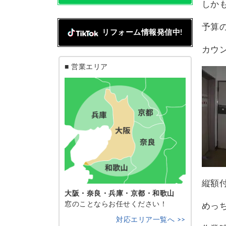
しか
予算
リフォーム情報発信中!
カウ
■ 営業エリア
縦額
大阪・奈良・兵庫・京都・和歌山
窓のことならお任せください！
めっ
対応エリア一覧へ >>