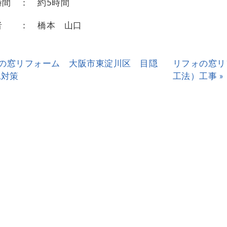
時間 ： 約5時間
者 ： 橋本 山口
ォの窓リフォーム 大阪市東淀川区 目隠
リフォの窓リ
犯対策
工法）工事 »