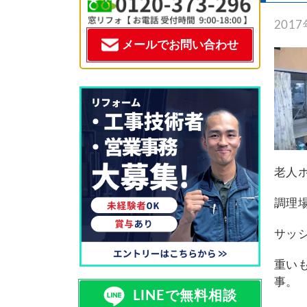
施工事例一覧
201
メールでお問い合わせ
特殊事例
価格表
窓リフォコラム
会社概要
老人
調理
採用情報
サッ
お問い合わせ
重い
事。
LINEで無料相談