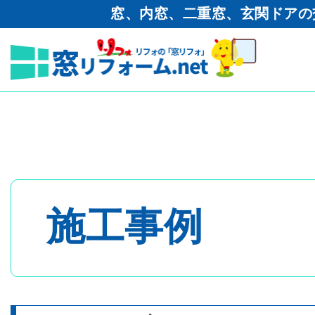
窓、内窓、二重窓、玄関ドアの
窓リフォーム.net
>
工事ブログ
内窓設置・防音対策工事
トップページ
- 内窓・二重窓
施工事例
- 玄関ドア