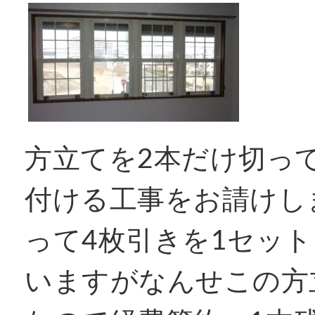
方立てを2本だけ切っ
付ける工事をお請けし
って4枚引きを1セッ
いますがなんせこの方