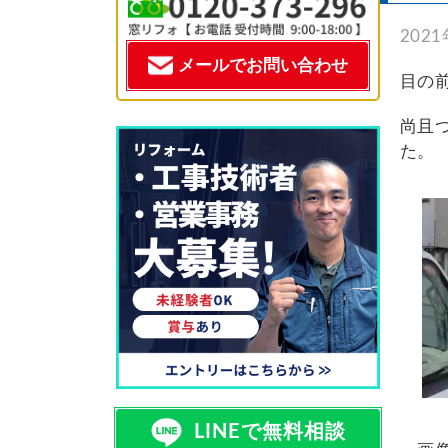
施工事例一覧
202
メールでお問い合わせ
特殊事例
目の
価格表
尚且
た。
窓リフォコラム
会社概要
採用情報
お問い合わせ
LINEで無料相談