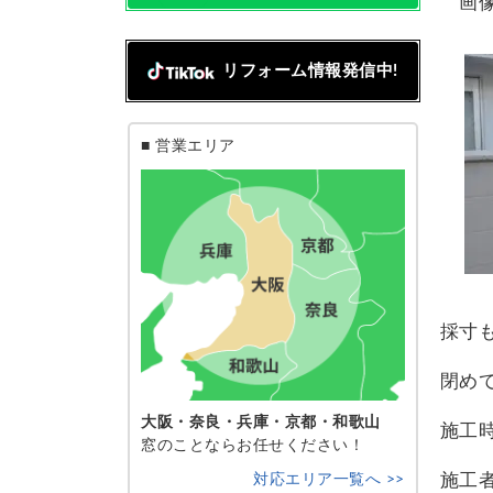
画像
リフォーム情報発信中!
■ 営業エリア
採寸
閉め
大阪・奈良・兵庫・京都・和歌山
施工
窓のことならお任せください！
施工
対応エリア一覧へ >>