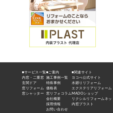
■サービス一覧
■ご案内
■関連サイト
内窓・二重窓
施工事例一覧
ヨコべ公式サイト
玄関ドア
特殊事例
水廻りリフォーム
窓リフォーム
価格表
エクステリアリフォーム
窓シャッター
窓リフォコラム
MADOショップ
会社概要
リクシルリフォームネッ
採用情報
内窓プラスト
お問い合わせ