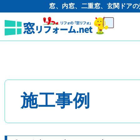
窓、内窓、二重窓、玄関ドアの
窓リフォーム.net
>
工事ブログ
ロント（店舗引戸）取り付け工
トップページ
- 内窓・二重窓
施工事例
- 玄関ドア