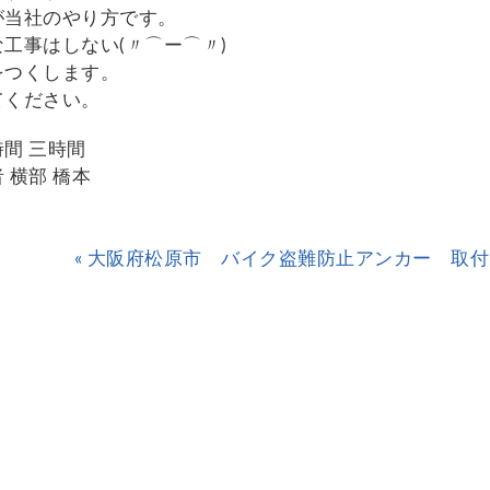
が当社のやり方です。
工事はしない(〃⌒ー⌒〃)ゞ
をつくします。
てください。
間 三時間
 横部 橋本
« 大阪府松原市 バイク盗難防止アンカー 取付