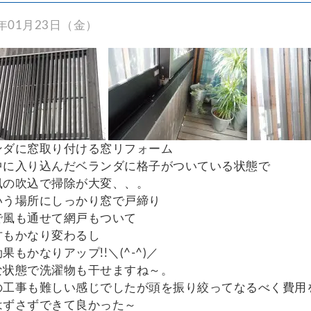
5年01月23日（金）
ンダに窓取り付ける窓リフォーム
中に入り込んだベランダに格子がついている状態で
風の吹込で掃除が大変、、。
いう場所にしっかり窓で戸締り
で風も通せて網戸もついて
方もかなり変わるし
果もかなりアップ!!＼(^-^)／
な状態で洗濯物も干せますね～。
の工事も難しい感じでしたが頭を振り絞ってなるべく費用
はずさずできて良かった～