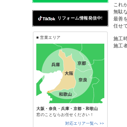
これ
無駄な
リフォーム情報発信中!
最善
任せ
■ 営業エリア
施工時
施工者
大阪・奈良・兵庫・京都・和歌山
窓のことならお任せください！
対応エリア一覧へ >>