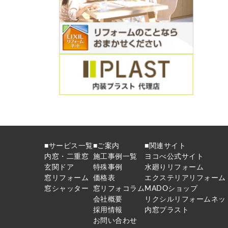
■サービス一覧
■ご案内
■関連サイト
内窓・二重窓
施工事例一覧
ヨコべ公式サイト
玄関ドア
特殊事例
水廻りリフォーム
窓リフォーム
価格表
エクステリアリフォーム
窓シャッター
窓リフォコラム
MADOショップ
会社概要
リクシルリフォームネッ
採用情報
内窓プラスト
お問い合わせ