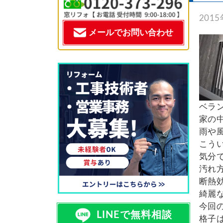
施工事例一覧
201
メールでお問い合わせ
特殊事例
価格表
窓リフォコラム
ベラ
家の
会社概要
雨や
こう
採用情報
気分
汚れ
断熱効
お問い合わせ
綺麗
今回
LINEで無料相談
格子