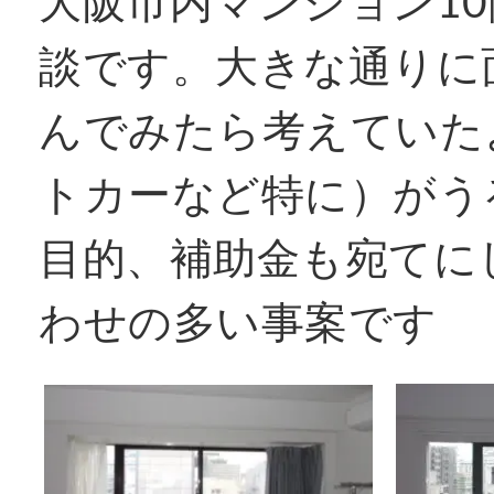
大阪市内マンション1
窓リフォコラム
談です。大きな通りに
んでみたら考えていた
会社概要
トカーなど特に）がう
目的、補助金も宛てに
採用情報
わせの多い事案です
お問い合わせ