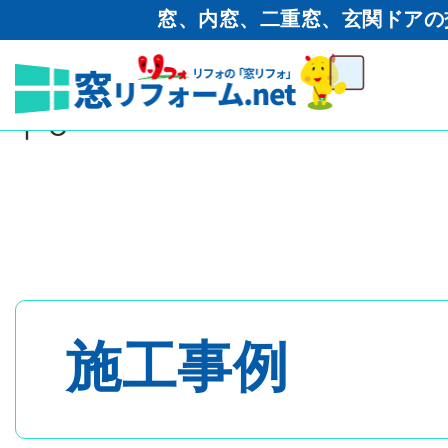
窓、内窓、二重窓、玄関ドアの
窓リフォーム.net
>
その他の施
市 内窓・スクリーンパーテー
ドU
トップページ
- 内窓・二重窓
施工事例
- 玄関ドア