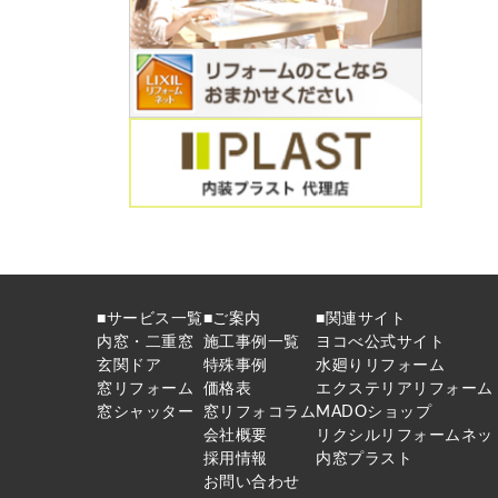
■サービス一覧
■ご案内
■関連サイト
内窓・二重窓
施工事例一覧
ヨコべ公式サイト
玄関ドア
特殊事例
水廻りリフォーム
窓リフォーム
価格表
エクステリアリフォーム
窓シャッター
窓リフォコラム
MADOショップ
会社概要
リクシルリフォームネッ
採用情報
内窓プラスト
お問い合わせ