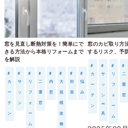
- 窓リフォーム
- 窓シャッター
窓を見直し断熱対策を！簡単にで
窓のカビ取り方
きる方法から本格リフォームまで
するリスク、予
施工事例一覧
を解説
#
#
#
#
#
#
#
#
#
#
#
#
#
#
#
#
カ
サ
リ
二
カ
サ
リ
二
内
大
対
悩
掃
掃
断
種
特殊事例
ー
ッ
フ
重
ー
ッ
フ
重
窓
規
策
み
除
除
熱
類
テ
シ
ォ
窓
テ
シ
ォ
窓
模
道
ン
ー
価格表
ン
ー
改
具
ム
ム
修