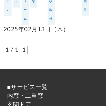
テ
シ
ォ
窓
模
道
ン
ー
改
具
ム
修
2025年02月13日（木）
1 / 1
1
■サービス一覧
内窓・二重窓
玄関ドア