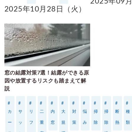
2025年09
2025年10月28日（火）
窓リフォコラム
会社概要
採用情報
窓の結露対策7選！結露ができる原
因や放置するリスクも踏まえて解
説
お問い合わせ
#
#
#
#
#
#
#
#
#
#
#
#
カ
サ
リ
二
内
大
対
悩
掃
掃
断
種
ー
ッ
フ
重
窓
規
策
み
除
除
熱
類