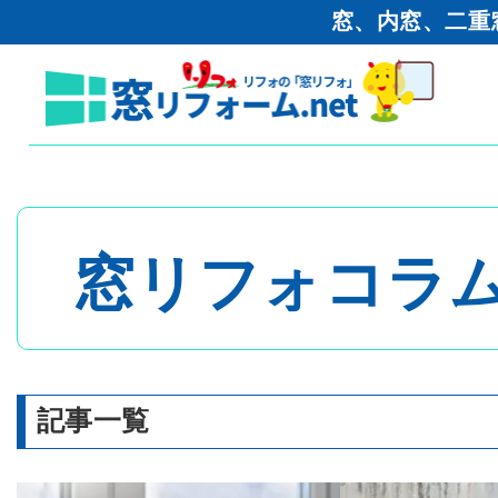
窓、内窓、二重
窓リフォーム.net
>
コラム
>
対策
トップページ
窓リフォコラ
- 内窓・二重窓
- 玄関ドア
記事一覧