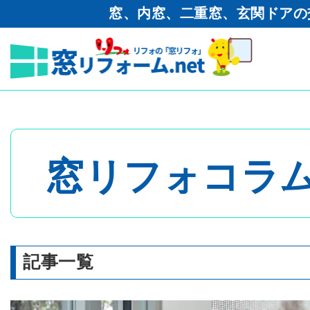
窓、内窓、二重窓、玄関ドアの
窓リフォーム.net
>
コラム
>
悩み
トップページ
窓リフォコラ
- 内窓・二重窓
- 玄関ドア
記事一覧