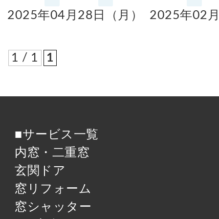
2025年04月28日（月）
2025年02
窓リフォコラム
1 / 1
1
会社概要
採用情報
■サービス一覧
内窓・二重窓
お問い合わせ
玄関ドア
窓リフォーム
窓シャッター