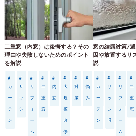
- 窓リフォーム
- 窓シャッター
二重窓（内窓）は後悔する？その
窓の結露対策7
理由や失敗しないためのポイント
因や放置するリ
施工事例一覧
を解説
説
#
#
#
#
#
#
#
#
#
#
#
#
#
#
#
#
カ
サ
リ
二
内
大
対
悩
カ
掃
サ
掃
リ
断
二
種
特殊事例
ー
ッ
フ
重
窓
規
策
み
ー
除
ッ
除
フ
熱
重
類
テ
シ
ォ
窓
模
テ
シ
道
ォ
窓
価格表
ン
ー
改
ン
具
ー
ム
修
ム